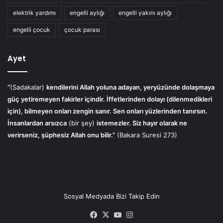
elektrik yardımı
engelli aylığı
engelli yakını aylığı
engelli çocuk
çocuk parası
Ayet
“
(Sadakalar)
kendilerini Allah yoluna adayan, yeryüzünde dolaşmaya
güç yetiremeyen fakirler içindir. İffetlerinden dolayı (dilenmedikleri
için), bilmeyen onları zengin sanır. Sen onları yüzlerinden tanırsın.
İnsanlardan arsızca
(bir şey)
istemezler. Siz hayır olarak ne
verirseniz, şüphesiz Allah onu bilir.”
(Bakara Suresi 273)
Sosyal Medyada Bizi Takip Edin
Facebook
X
YouTube
Instagram